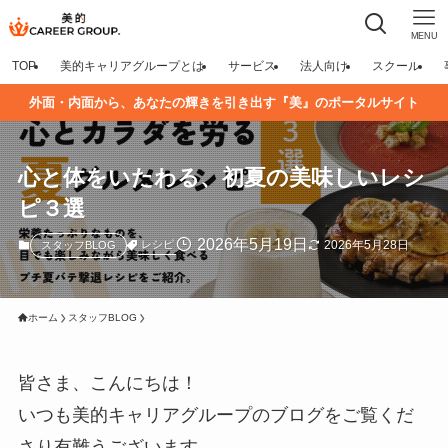
MENU
TOP
美的キャリアグループとは
サービス
法人向け
スクール
外面・内面から、あなたの輝きを引き出す『美』のポータルサイト
心と体をいたわる、初夏の美味しいレシ
ピ３選
2026年5月19日
2026年5月28日
レシピ
スタッフBLOG
ホーム
スタッフBLOG
皆さま、こんにちは！
いつも美的キャリアグループのブログをご覧くだ
さり有難うございます。