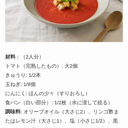
材料
：（2人分）
トマト（完熟したもの）: 大2個
きゅうり: 1/2本
玉ねぎ: 1/8個
にんにく: ほんの少々（すりおろし）
食パン（白い部分）: 1/2枚（水に浸して絞る）
調味料
: オリーブオイル（大さじ2）、リンゴ酢ま
たはレモン汁（大さじ1）、塩（小さじ1/2）、黒