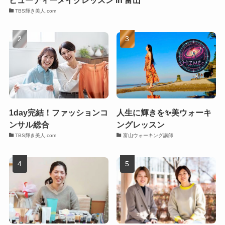
ビューティーメイクレッスン in 富山
TBS輝き美人.com
1day完結！ファッションコ
人生に輝きを✨美ウォーキ
ンサル総合
ングレッスン
TBS輝き美人.com
富山ウォーキング講師