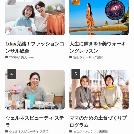
1day完結！ファッションコ
人生に輝きを✨美ウォーキ
ンサル総合
ングレッスン
TBS輝き美人.com
富山ウォーキング講師
ウェルネスビューティ ステ
ママのための土台づくりプ
ラ
ログラム
ウェルネスビューティ ステラ
まなび×つなぐママ未来塾