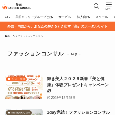
MENU
TOP
美的キャリアグループとは
サービス
法人向け
スクール
外面・内面から、あなたの輝きを引き出す『美』のポータルサイト
ホーム
ファッションコンサル
ファッションコンサル
– tag –
輝き美人２０２６新春『美と健
イベント情報
康』体験プレゼントキャンペーン
🎁
2025年12月25日
1day完結！ファッションコンサル
TBS輝き美人.com