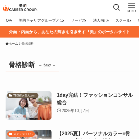
MENU
TOP
美的キャリアグループとは
サービス
法人向け
スクール
外面・内面から、あなたの輝きを引き出す『美』のポータルサイト
ホーム
骨格診断
骨格診断
– tag –
1day完結！ファッションコンサル
TBS輝き美人.com
総合
2025年10月7日
【2025夏】パーソナルカラー×骨
スタッフBLOG