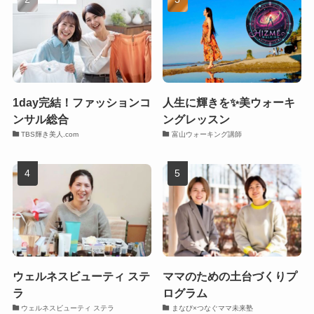
1day完結！ファッションコ
人生に輝きを✨美ウォーキ
ンサル総合
ングレッスン
TBS輝き美人.com
富山ウォーキング講師
ウェルネスビューティ ステ
ママのための土台づくりプ
ラ
ログラム
ウェルネスビューティ ステラ
まなび×つなぐママ未来塾