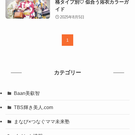
格タイプ別♡ 似合う浴衣カラーガ
イド
2025年8月5日
1
カテゴリー
Baan美叡智
TBS輝き美人.com
まなび×つなぐママ未来塾