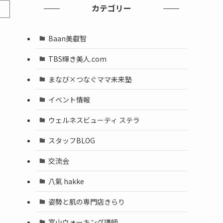
カテゴリー
Baan美叡智
TBS輝き美人.com
まなび×つなぐママ未来塾
イベント情報
ウェルネスビューティ ステラ
スタッフBLOG
交流会
八氣 hakke
姿勢と肌の専門店きらり
富山ウォーキング講師